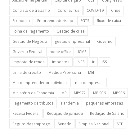
Auxílio emergencial
Capital de giro
CLT
Congresso
Contrato de trabalho
Coronavírus
COVID-19
Crise
Economia
Empreendedorismo
FGTS
fluxo de caixa
Folha de Pagamento
Gestão de crise
Gestão de Negócio
gestão empresarial
Governo
Governo Federal
home office
ICMS
imposto de renda
impostos
INSS
ir
ISS
Linha de crédito
Medida Provisória
MEI
Microempreendedor Individual
microempresas
Ministério da Economia
MP
MP927
MP 936
MP936
Pagamento de tributos
Pandemia
pequenas empresas
Receita Federal
Redução de jornada
Redução de Salário
Seguro-desemprego
Senado
Simples Nacional
STF