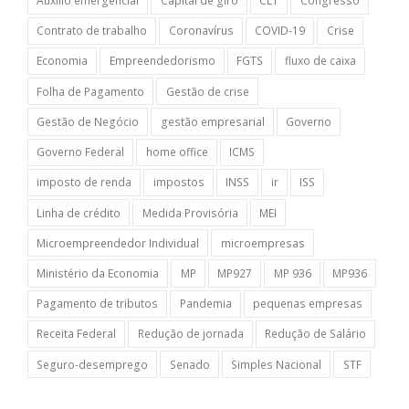
Auxílio emergencial
Capital de giro
CLT
Congresso
Contrato de trabalho
Coronavírus
COVID-19
Crise
Economia
Empreendedorismo
FGTS
fluxo de caixa
Folha de Pagamento
Gestão de crise
Gestão de Negócio
gestão empresarial
Governo
Governo Federal
home office
ICMS
imposto de renda
impostos
INSS
ir
ISS
Linha de crédito
Medida Provisória
MEI
Microempreendedor Individual
microempresas
Ministério da Economia
MP
MP927
MP 936
MP936
Pagamento de tributos
Pandemia
pequenas empresas
Receita Federal
Redução de jornada
Redução de Salário
Seguro-desemprego
Senado
Simples Nacional
STF