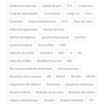
Auxílio emergencial
Capital de giro
CLT
Congresso
Contrato de trabalho
Coronavírus
COVID-19
Crise
Economia
Empreendedorismo
FGTS
fluxo de caixa
Folha de Pagamento
Gestão de crise
Gestão de Negócio
gestão empresarial
Governo
Governo Federal
home office
ICMS
imposto de renda
impostos
INSS
ir
ISS
Linha de crédito
Medida Provisória
MEI
Microempreendedor Individual
microempresas
Ministério da Economia
MP
MP927
MP 936
MP936
Pagamento de tributos
Pandemia
pequenas empresas
Receita Federal
Redução de jornada
Redução de Salário
Seguro-desemprego
Senado
Simples Nacional
STF