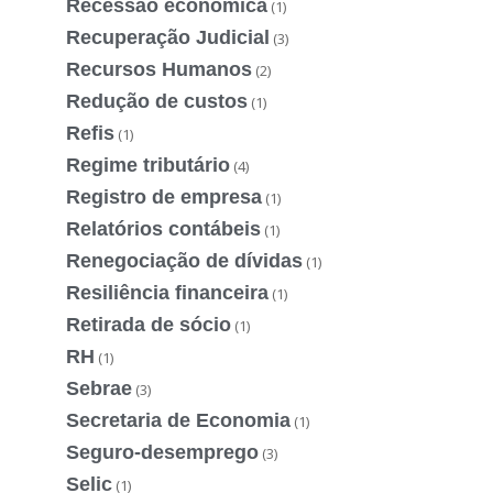
Recessão econômica
(1)
Recuperação Judicial
(3)
Recursos Humanos
(2)
Redução de custos
(1)
Refis
(1)
Regime tributário
(4)
Registro de empresa
(1)
Relatórios contábeis
(1)
Renegociação de dívidas
(1)
Resiliência financeira
(1)
Retirada de sócio
(1)
RH
(1)
Sebrae
(3)
Secretaria de Economia
(1)
Seguro-desemprego
(3)
Selic
(1)