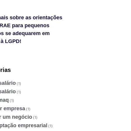
ais sobre as orientações
RAE para pequenos
os se adequarem em
 à LGPD!
rias
salário
(1)
salário
(1)
maq
(1)
ir empresa
(1)
ir um negócio
(1)
ptação empresarial
(1)