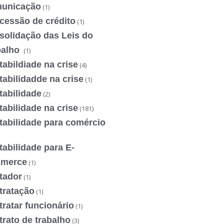
unicação
(1)
cessão de crédito
(1)
solidação das Leis do
balho
(1)
abildiade na crise
(4)
abilidadde na crise
(1)
tabilidade
(2)
abilidade na crise
(181)
tabilidade para comércio
abilidade para E-
merce
(1)
tador
(1)
tratação
(1)
ratar funcionário
(1)
rato de trabalho
(3)