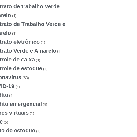
rato de trabalho Verde
relo
(1)
rato de Trabalho Verde e
relo
(1)
rato eletrônico
(1)
trato Verde e Amarelo
(1)
role de caixa
(1)
trole de estoque
(1)
onavírus
(63)
ID-19
(4)
ito
(1)
dito emergencial
(3)
es virtuais
(1)
e
(5)
to de estoque
(1)