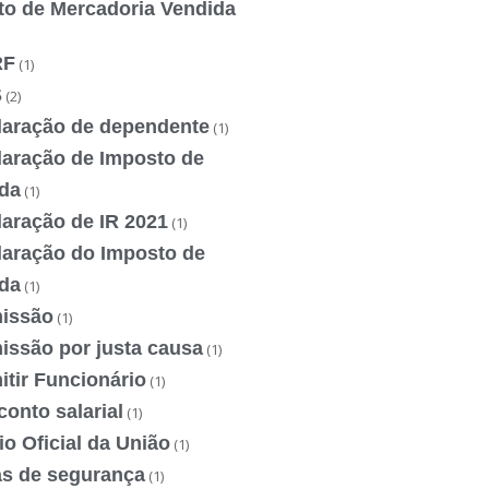
to de Mercadoria Vendida
RF
(1)
S
(2)
laração de dependente
(1)
laração de Imposto de
da
(1)
laração de IR 2021
(1)
laração do Imposto de
da
(1)
issão
(1)
issão por justa causa
(1)
tir Funcionário
(1)
onto salarial
(1)
io Oficial da União
(1)
as de segurança
(1)