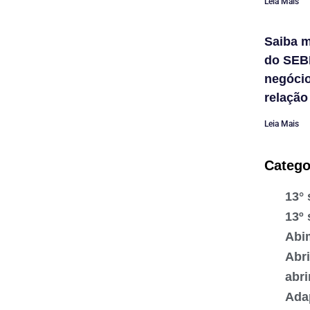
Leia Mais
Saiba m
do SEB
negóci
relação
Leia Mais
Catego
13° 
13º 
Abi
Abr
abr
Ada