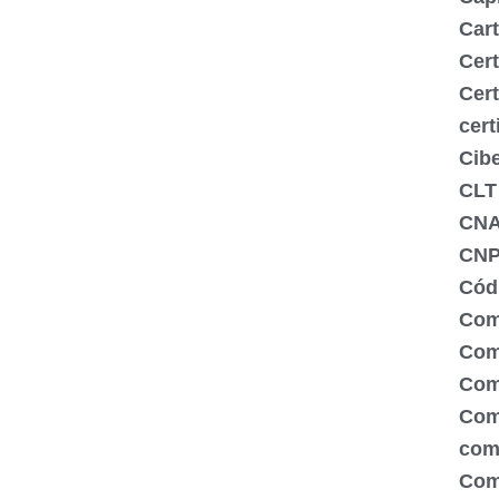
Cart
Cert
Cert
cert
Cib
CLT
CN
CNP
Códi
Com
Comé
Com
Com
com
Com