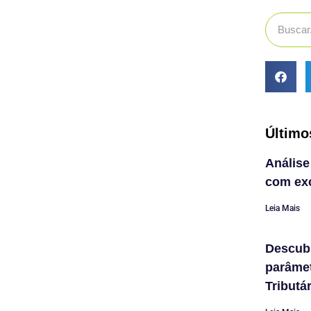
Último
Análise
com exc
Leia Mais
Descub
parâme
Tributá