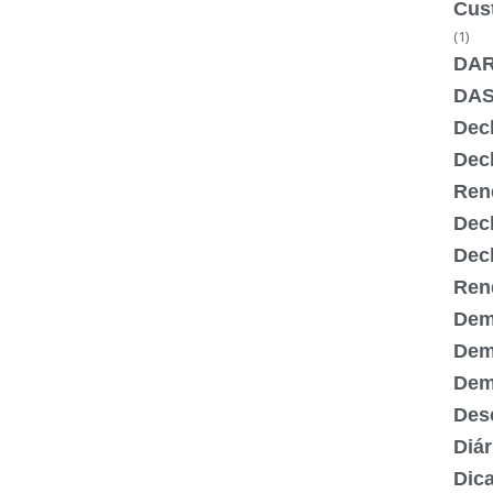
Cus
(1)
DA
DA
Dec
Dec
Ren
Dec
Dec
Ren
Dem
Dem
Demi
Desc
Diár
Dic