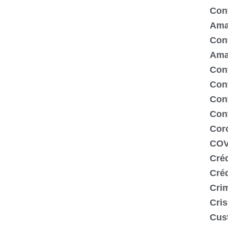
Cont
Ama
Cont
Ama
Cont
Con
Cont
Con
Cor
COV
Créd
Cré
Crim
Cris
Cus