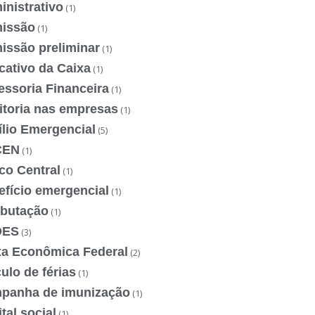
nistrativo
(1)
issão
(1)
issão preliminar
(1)
cativo da Caixa
(1)
essoria Financeira
(1)
itoria nas empresas
(1)
ílio Emergencial
(5)
CEN
(1)
co Central
(1)
efício emergencial
(1)
ibutação
(1)
DES
(3)
xa Econômica Federal
(2)
ulo de férias
(1)
panha de imunização
(1)
tal social
(1)