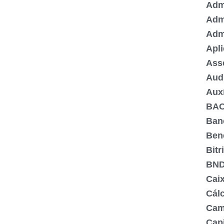
Admi
Adm
Adm
Apli
Ass
Aud
Aux
BA
Ban
Ben
Bitr
BN
Cai
Cálc
Cam
Capi