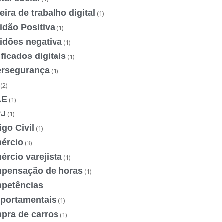
eira de trabalho digital
(1)
idão Positiva
(1)
idões negativa
(1)
ificados digitais
(1)
ersegurança
(1)
(2)
AE
(1)
J
(1)
go Civil
(1)
ércio
(3)
rcio varejista
(1)
pensação de horas
(1)
petências
portamentais
(1)
pra de carros
(1)