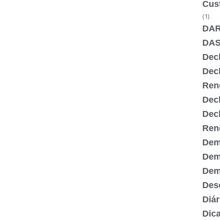
Cus
(1)
DA
DA
Dec
Dec
Ren
Dec
Dec
Ren
Dem
Dem
Demi
Desc
Diár
Dic