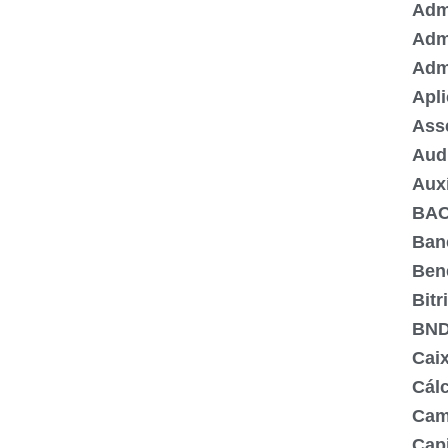
Admi
Adm
Adm
Apli
Ass
Aud
Aux
BA
Ban
Ben
Bitr
BN
Cai
Cálc
Cam
Capi