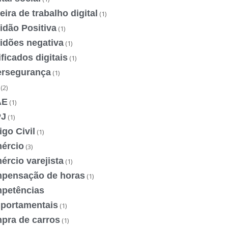
eira de trabalho digital
(1)
idão Positiva
(1)
idões negativa
(1)
ificados digitais
(1)
ersegurança
(1)
(2)
AE
(1)
J
(1)
go Civil
(1)
ércio
(3)
rcio varejista
(1)
pensação de horas
(1)
petências
portamentais
(1)
pra de carros
(1)