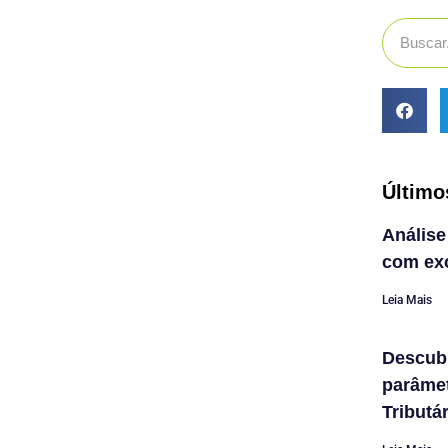
Último
Análise
com exc
Leia Mais
Descub
parâme
Tributá