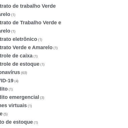
rato de trabalho Verde
relo
(1)
rato de Trabalho Verde e
relo
(1)
rato eletrônico
(1)
trato Verde e Amarelo
(1)
role de caixa
(1)
trole de estoque
(1)
onavírus
(63)
ID-19
(4)
ito
(1)
dito emergencial
(3)
es virtuais
(1)
e
(5)
to de estoque
(1)