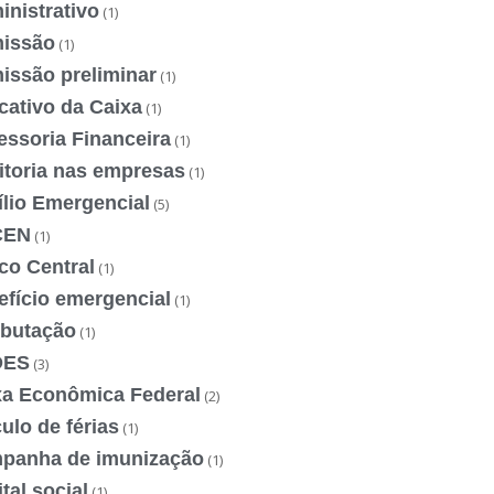
nistrativo
(1)
issão
(1)
issão preliminar
(1)
cativo da Caixa
(1)
essoria Financeira
(1)
itoria nas empresas
(1)
ílio Emergencial
(5)
CEN
(1)
co Central
(1)
efício emergencial
(1)
ibutação
(1)
DES
(3)
xa Econômica Federal
(2)
ulo de férias
(1)
panha de imunização
(1)
tal social
(1)