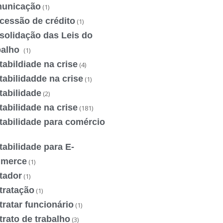
unicação
(1)
cessão de crédito
(1)
solidação das Leis do
balho
(1)
abildiade na crise
(4)
abilidadde na crise
(1)
tabilidade
(2)
abilidade na crise
(181)
tabilidade para comércio
abilidade para E-
merce
(1)
tador
(1)
tratação
(1)
ratar funcionário
(1)
rato de trabalho
(3)