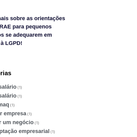
ais sobre as orientações
RAE para pequenos
os se adequarem em
 à LGPD!
rias
salário
(1)
salário
(1)
maq
(1)
ir empresa
(1)
ir um negócio
(1)
ptação empresarial
(1)