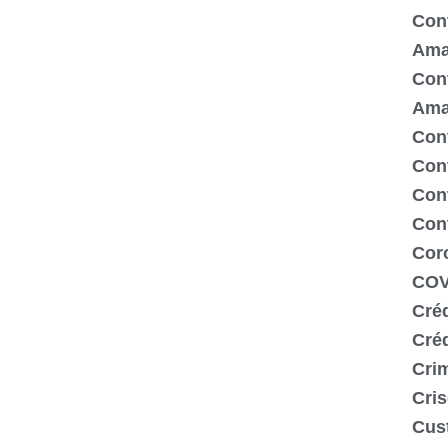
Cont
Ama
Cont
Ama
Cont
Con
Cont
Con
Cor
COV
Créd
Cré
Crim
Cris
Cus