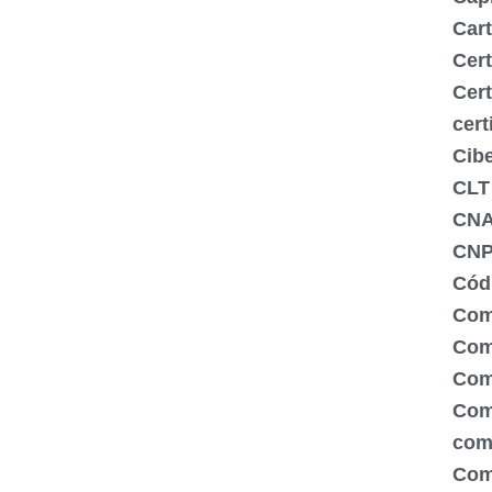
Cart
Cert
Cert
cert
Cib
CLT
CN
CNP
Códi
Com
Comé
Com
Com
com
Com