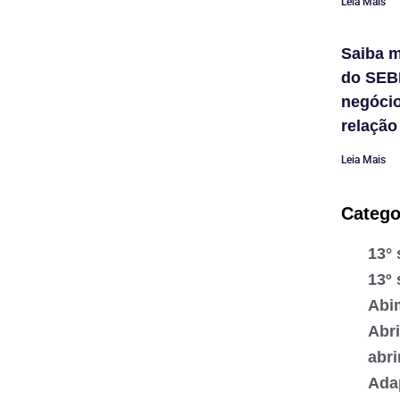
Leia Mais
Saiba m
do SEB
negóci
relação
Leia Mais
Catego
13° 
13º 
Abi
Abr
abr
Ada