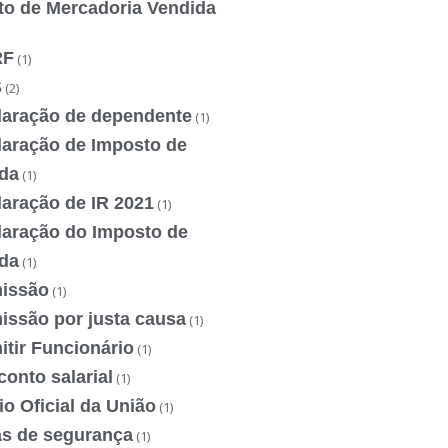
to de Mercadoria Vendida
RF
(1)
S
(2)
laração de dependente
(1)
laração de Imposto de
da
(1)
laração de IR 2021
(1)
laração do Imposto de
da
(1)
issão
(1)
issão por justa causa
(1)
tir Funcionário
(1)
onto salarial
(1)
io Oficial da União
(1)
as de segurança
(1)