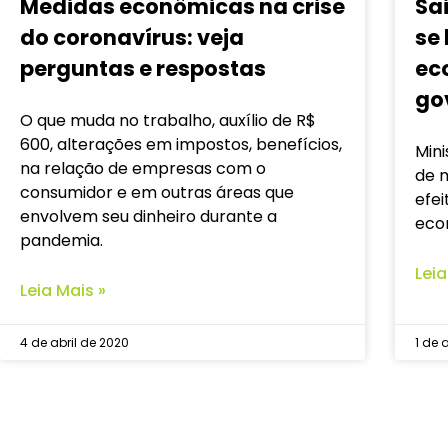
Medidas econômicas na crise
Sa
do coronavírus: veja
se
perguntas e respostas
ec
go
O que muda no trabalho, auxílio de R$
600, alterações em impostos, benefícios,
Min
na relação de empresas com o
de m
consumidor e em outras áreas que
efei
envolvem seu dinheiro durante a
eco
pandemia.
Leia
Leia Mais »
4 de abril de 2020
1 de 