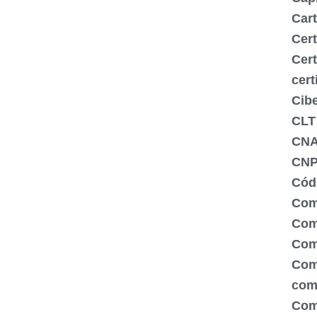
Cart
Cert
Cert
cert
Cib
CLT
CN
CNP
Códi
Com
Comé
Com
Com
com
Com