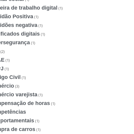
eira de trabalho digital
(1)
idão Positiva
(1)
idões negativa
(1)
ificados digitais
(1)
ersegurança
(1)
(2)
AE
(1)
J
(1)
go Civil
(1)
ércio
(3)
rcio varejista
(1)
pensação de horas
(1)
petências
portamentais
(1)
pra de carros
(1)