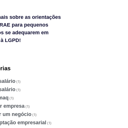
ais sobre as orientações
RAE para pequenos
os se adequarem em
 à LGPD!
rias
salário
(1)
salário
(1)
maq
(1)
ir empresa
(1)
ir um negócio
(1)
ptação empresarial
(1)