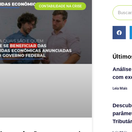
CONTABILIDADE NA CRISE
Último
Análise
com exc
Leia Mais
Descub
parâme
Tributá