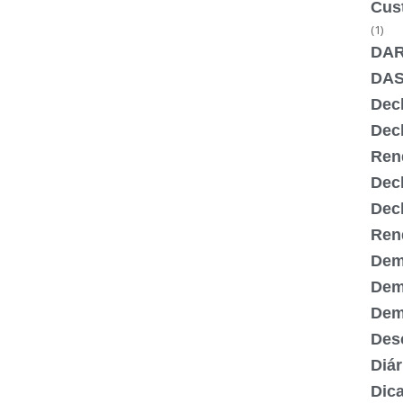
Cus
(1)
DA
DA
Dec
Dec
Ren
Dec
Dec
Ren
Dem
Dem
Demi
Desc
Diár
Dic