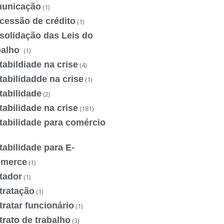
unicação
(1)
cessão de crédito
(1)
solidação das Leis do
balho
(1)
abildiade na crise
(4)
abilidadde na crise
(1)
tabilidade
(2)
abilidade na crise
(181)
tabilidade para comércio
abilidade para E-
merce
(1)
tador
(1)
tratação
(1)
ratar funcionário
(1)
rato de trabalho
(3)