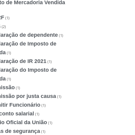
to de Mercadoria Vendida
RF
(1)
S
(2)
laração de dependente
(1)
laração de Imposto de
da
(1)
laração de IR 2021
(1)
laração do Imposto de
da
(1)
issão
(1)
issão por justa causa
(1)
tir Funcionário
(1)
onto salarial
(1)
io Oficial da União
(1)
as de segurança
(1)