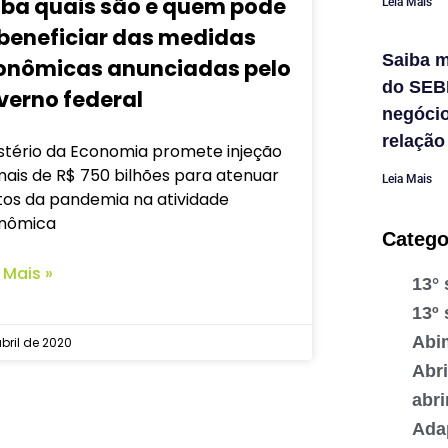
iba quais são e quem pode
Leia Mais
 beneficiar das medidas
Saiba m
onômicas anunciadas pelo
do SEB
verno federal
negóci
relação
istério da Economia promete injeção
ais de R$ 750 bilhões para atenuar
Leia Mais
tos da pandemia na atividade
nômica
Catego
 Mais »
13° 
13º 
Abi
abril de 2020
Abr
abr
Ada