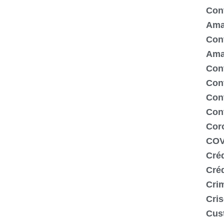
Cont
Ama
Cont
Ama
Cont
Con
Cont
Con
Cor
COV
Créd
Cré
Crim
Cris
Cus