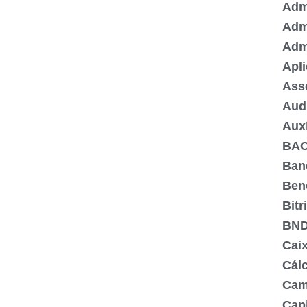
Admi
Adm
Adm
Apli
Ass
Aud
Aux
BA
Ban
Ben
Bitr
BN
Cai
Cálc
Cam
Capi