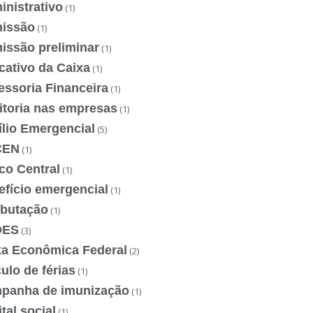
nistrativo
(1)
issão
(1)
issão preliminar
(1)
cativo da Caixa
(1)
essoria Financeira
(1)
itoria nas empresas
(1)
ílio Emergencial
(5)
CEN
(1)
co Central
(1)
efício emergencial
(1)
ibutação
(1)
DES
(3)
xa Econômica Federal
(2)
ulo de férias
(1)
panha de imunização
(1)
tal social
(1)