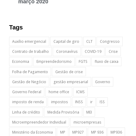
março 2020
Tags
Auxílio emergencial
Capital de giro
CLT
Congresso
Contrato de trabalho
Coronavírus
COVID-19
Crise
Economia
Empreendedorismo
FGTS
fluxo de caixa
Folha de Pagamento
Gestão de crise
Gestão de Negócio
gestão empresarial
Governo
Governo Federal
home office
ICMS
imposto de renda
impostos
INSS
ir
ISS
Linha de crédito
Medida Provisória
MEI
Microempreendedor Individual
microempresas
Ministério da Economia
MP
MP927
MP 936
MP936