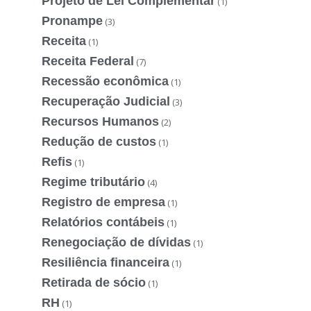
Projeto de Lei Complementar
(1)
Pronampe
(3)
Receita
(1)
Receita Federal
(7)
Recessão econômica
(1)
Recuperação Judicial
(3)
Recursos Humanos
(2)
Redução de custos
(1)
Refis
(1)
Regime tributário
(4)
Registro de empresa
(1)
Relatórios contábeis
(1)
Renegociação de dívidas
(1)
Resiliência financeira
(1)
Retirada de sócio
(1)
RH
(1)