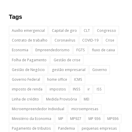
Tags
Auxílio emergencial
Capital de giro
CLT
Congresso
Contrato de trabalho
Coronavírus
COVID-19
Crise
Economia
Empreendedorismo
FGTS
fluxo de caixa
Folha de Pagamento
Gestão de crise
Gestão de Negócio
gestão empresarial
Governo
Governo Federal
home office
ICMS
imposto de renda
impostos
INSS
ir
ISS
Linha de crédito
Medida Provisória
MEI
Microempreendedor Individual
microempresas
Ministério da Economia
MP
MP927
MP 936
MP936
Pagamento de tributos
Pandemia
pequenas empresas